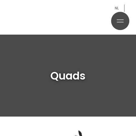
NL
Quads