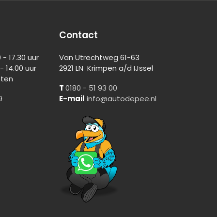
Contact
- 17.30 uur
Van Utrechtweg 61-63
.00 uur
2921 LN Krimpen a/d IJssel
en
T
0180 - 51 93 00
9
E-mail
info@autodepee.nl