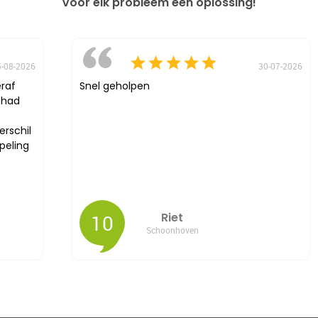
Voor elk probleem een oplossing!
5-08-2026
30-07-2026
eraf
Snel geholpen
l had
erschil
peling
10
Riet
Schoonhoven