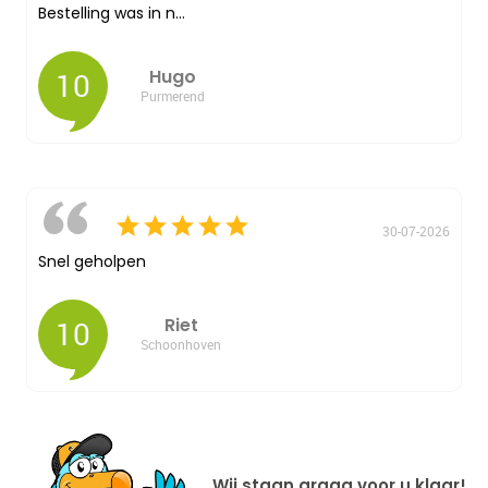
Bestelling was in n...
10
Hugo
Purmerend
30-07-2026
Snel geholpen
10
Riet
Schoonhoven
Wij staan graag voor u klaar!